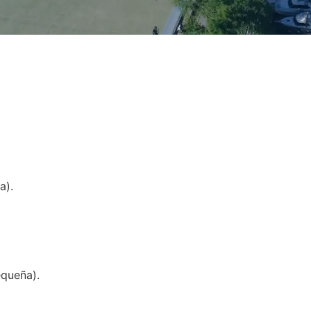
a).
equeña).