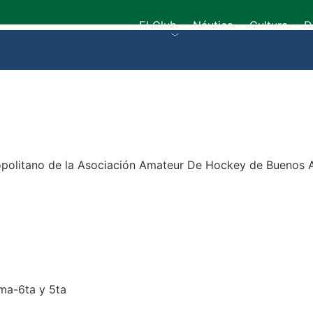
El Club
Náutica
Cultura
D
opolitano de la Asociación Amateur De Hockey de Buenos A
ma-6ta y 5ta