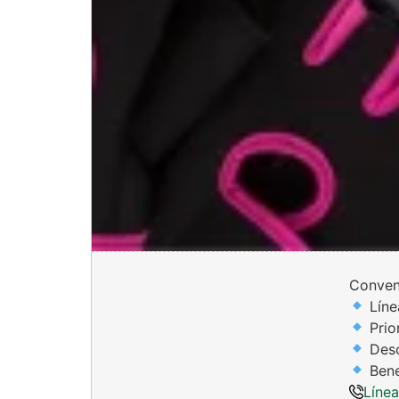
Conven
Líne
Prio
Desc
Bene
Líne