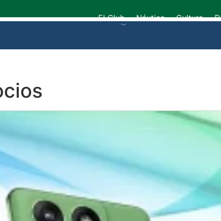
El Club
Náutica
Cultura
D
ocios